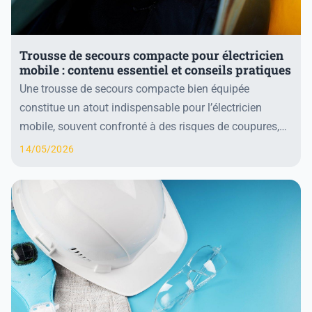
Trousse de secours compacte pour électricien
mobile : contenu essentiel et conseils pratiques
Une trousse de secours compacte bien équipée
constitue un atout indispensable pour l’électricien
mobile, souvent confronté à des risques de coupures,
brûlures et blessures diverses en chantier. Ce gui...
14/05/2026