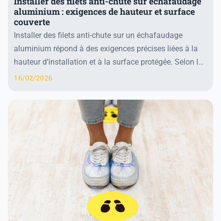
Installer des filets anti-chute sur échafaudage
aluminium : exigences de hauteur et surface
couverte
Installer des filets anti-chute sur un échafaudage
aluminium répond à des exigences précises liées à la
hauteur d’installation et à la surface protégée. Selon le
Code du travail français, le filet doi...
16/02/2026