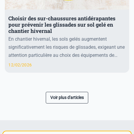
Choisir des sur-chaussures antidérapantes
pour prévenir les glissades sur sol gelé en
chantier hivernal
En chantier hivernal, les sols gelés augmentent
significativement les risques de glissades, exigeant une
attention particulière au choix des équipements de
protection. Opter pour des chaussures de séc...
12/02/2026
Voir plus d'articles
Suivant »
« Précédent