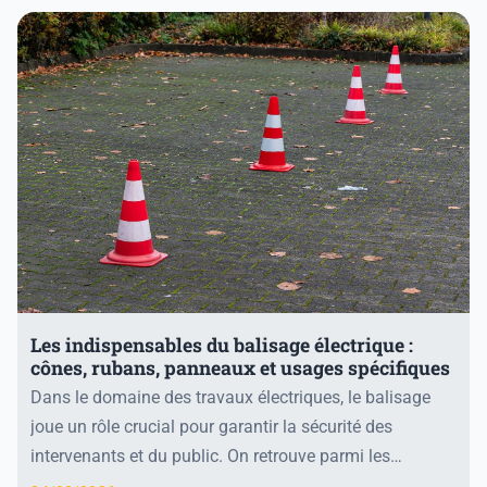
Les indispensables du balisage électrique :
cônes, rubans, panneaux et usages spécifiques
Dans le domaine des travaux électriques, le balisage
joue un rôle crucial pour garantir la sécurité des
intervenants et du public. On retrouve parmi les
indispensables les cônes de signalisation, adap...