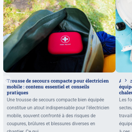
Trousse de secours compacte pour électricien
Astuc
mobile : contenu essentiel et conseils
équip
pratiques
chale
Une trousse de secours compacte bien équipée
Les fo
constitue un atout indispensable pour l’électricien
secteu
mobile, souvent confronté à des risques de
travai
coupures, brûlures et blessures diverses en
équipe
chantier. Ce gui...
à ces..