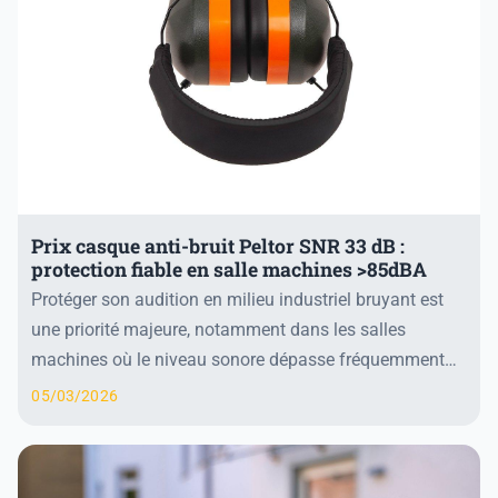
Prix casque anti-bruit Peltor SNR 33 dB :
protection fiable en salle machines >85dBA
Protéger son audition en milieu industriel bruyant est
une priorité majeure, notamment dans les salles
machines où le niveau sonore dépasse fréquemment
85 dBA. Le casque anti-bruit 3M Peltor X4, avec ...
05/03/2026