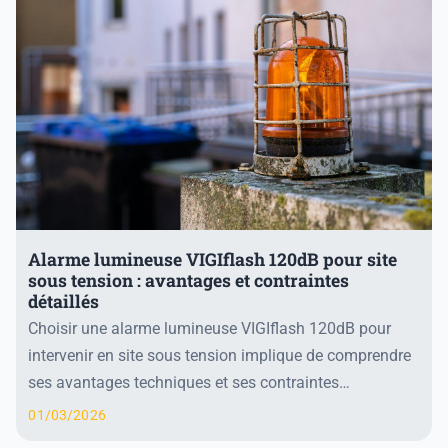
Alarme lumineuse VIGIflash 120dB pour site
sous tension : avantages et contraintes
détaillés
Choisir une alarme lumineuse VIGIflash 120dB pour
intervenir en site sous tension implique de comprendre
ses avantages techniques et ses contraintes
spécifiques. Cette alarme combine une puissance son...
01/03/2026