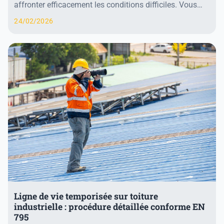
affronter efficacement les conditions difficiles. Vous
devez équiper votre véhicule de pneus hiver 3...
24/02/2026
Ligne de vie temporisée sur toiture
industrielle : procédure détaillée conforme EN
795