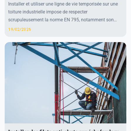
Installer et utiliser une ligne de vie temporisée sur une
toiture industrielle impose de respecter
scrupuleusement la norme EN 795, notamment son
type C dédié aux lignes de vie horizontales mobiles. C...
19/02/2026