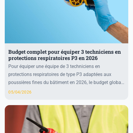
Budget complet pour équiper 3 techniciens en
protections respiratoires P3 en 2026
Pour équiper une équipe de 3 techniciens en
protections respiratoires de type P3 adaptées aux
poussières fines du bâtiment en 2026, le budget global
s’établit entre 1 200 € et 3 000 €. Cette estimatio...
05/04/2026