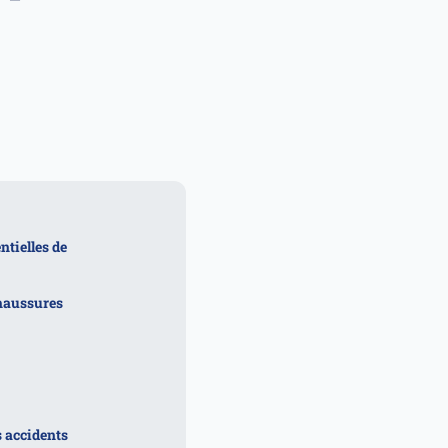
tielles de
chaussures
s accidents