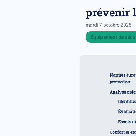
prévenir 
mardi 7 octobre 2025
Équipement de sécur
Normes europ
protection
Analyse préci
Identific
Évaluati
Essais ut
Confort et er