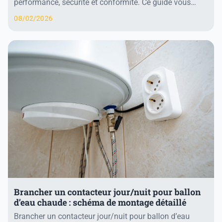
performance, sécurité et conformité. Ce guide vous
accompagne pas à pas à travers l’applic...
08/02/2026
Brancher un contacteur jour/nuit pour ballon
d’eau chaude : schéma de montage détaillé
Brancher un contacteur jour/nuit pour ballon d’eau