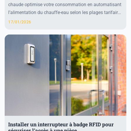
chaude optimise votre consommation en automatisant
l’alimentation du chauffe-eau selon les plages tarifaires
avantageuses, notamment les heures creus...
17/01/2026
Installer un interrupteur à badge RFID pour
sécuriser l’accès à une pièce