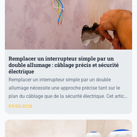
Remplacer un interrupteur simple par un
double allumage : câblage précis et sécurité
électrique
Remplacer un interrupteur simple par un double
allumage nécessite une approche précise tant sur le
plan du câblage que de la sécurité électrique. Cet article
détaille d’abord les étapes indispensables...
05/03/2026