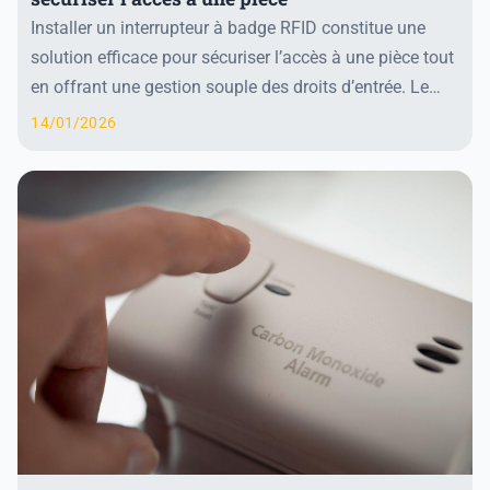
Installer un interrupteur à badge RFID constitue une
solution efficace pour sécuriser l’accès à une pièce tout
en offrant une gestion souple des droits d’entrée. Le
choix de l’emplacement du lecteur e...
14/01/2026