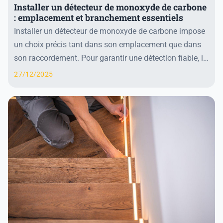
Installer un détecteur de monoxyde de carbone
: emplacement et branchement essentiels
Installer un détecteur de monoxyde de carbone impose
un choix précis tant dans son emplacement que dans
son raccordement. Pour garantir une détection fiable, il
faut positionner l’appareil à la hauteu...
27/12/2025