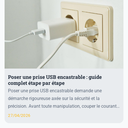
Poser une prise USB encastrable : guide
complet étape par étape
Poser une prise USB encastrable demande une
démarche rigoureuse axée sur la sécurité et la
précision. Avant toute manipulation, couper le courant
est impératif pour éliminer tout risque d’électrocutio...
27/04/2026