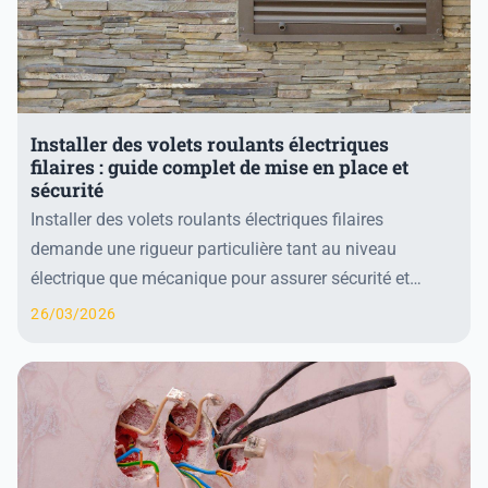
Installer des volets roulants électriques
filaires : guide complet de mise en place et
sécurité
Installer des volets roulants électriques filaires
demande une rigueur particulière tant au niveau
électrique que mécanique pour assurer sécurité et
longévité. Le respect de la norme NF C 15-100 est f...
26/03/2026