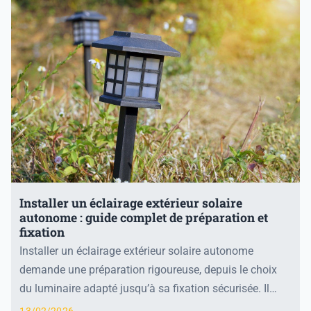
Installer un éclairage extérieur solaire
autonome : guide complet de préparation et
fixation
Installer un éclairage extérieur solaire autonome
demande une préparation rigoureuse, depuis le choix
du luminaire adapté jusqu’à sa fixation sécurisée. Il
convient d’abord de sélectionner un modèle a...
13/02/2026