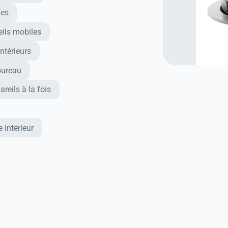
ues
eils mobiles
ntérieurs
bureau
reils à la fois
 intérieur