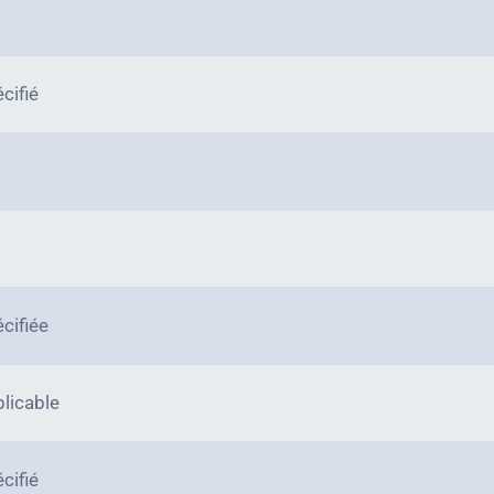
cifié
cifiée
licable
cifié