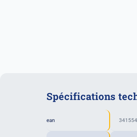
Spécifications tec
ean
34155