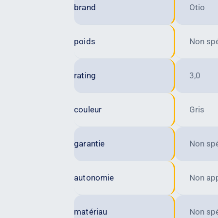
brand
Otio
poids
Non spé
rating
3,0
couleur
Gris
garantie
Non spé
autonomie
Non app
matériau
Non spé