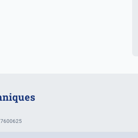
hniques
47600625