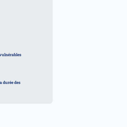
 vulnérables
a durée des