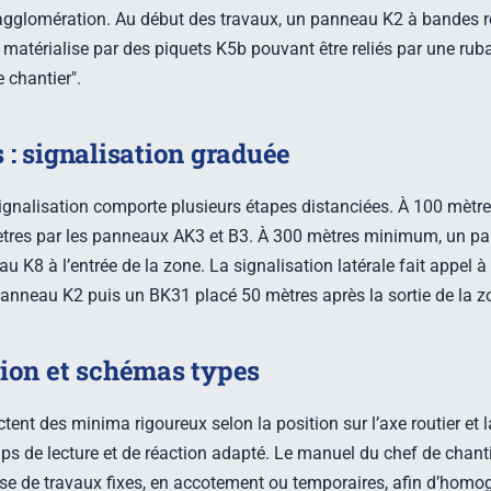
gglomération. Au début des travaux, un panneau K2 à bandes ro
 matérialise par des piquets K5b pouvant être reliés par une rubali
 chantier".
 : signalisation graduée
 signalisation comporte plusieurs étapes distanciées. À 100 mèt
 mètres par les panneaux AK3 et B3. À 300 mètres minimum, un p
 K8 à l’entrée de la zone. La signalisation latérale fait appel à
nneau K2 puis un BK31 placé 50 mètres après la sortie de la z
tion et schémas types
ent des minima rigoureux selon la position sur l’axe routier et l
ps de lecture et de réaction adapté. Le manuel du chef de chan
se de travaux fixes, en accotement ou temporaires, afin d’homogé