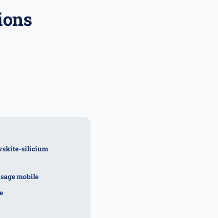
ions
vskite-silicium
usage mobile
e