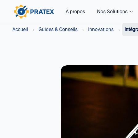
À propos
Nos Solutions
›
›
›
Accueil
Guides & Conseils
Innovations
Intégr